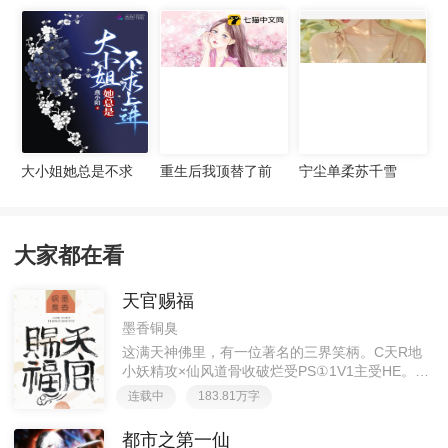
宠妻无度
大小姐她总是不求
重生后我顶替了前
宁尘单柔苏千雪
上进
夫白月光许知意裴
珩
大家都在看
天官赐福
墨香铜臭
这满天神佛里，有一位著名的三界笑柄。C天R地
小妖精攻×仙风道骨收破烂受PS①1V1主受HE。②
胡说八道，莫要考据，随便看看。③每日2000左右
连载中
183.81万字
更新，有特殊情况会在文案说明。一天只有一更，