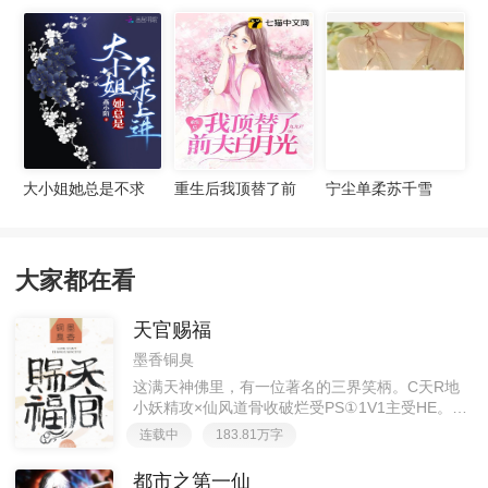
宠妻无度
大小姐她总是不求
重生后我顶替了前
宁尘单柔苏千雪
上进
夫白月光许知意裴
珩
大家都在看
天官赐福
墨香铜臭
这满天神佛里，有一位著名的三界笑柄。C天R地
小妖精攻×仙风道骨收破烂受PS①1V1主受HE。②
胡说八道，莫要考据，随便看看。③每日2000左右
连载中
183.81万字
更新，有特殊情况会在文案说明。一天只有一更，