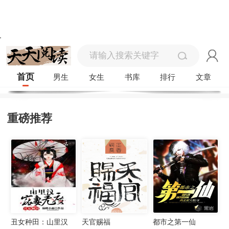
首页
男生
女生
书库
排行
文章
重磅推荐
丑女种田：山里汉
天官赐福
都市之第一仙