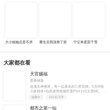
宠妻无度
大小姐她总是不求
重生后我顶替了前
宁尘单柔苏千雪
上进
夫白月光许知意裴
珩
大家都在看
天官赐福
墨香铜臭
这满天神佛里，有一位著名的三界笑柄。C天R地
小妖精攻×仙风道骨收破烂受PS①1V1主受HE。②
胡说八道，莫要考据，随便看看。③每日2000左右
连载中
183.81万字
更新，有特殊情况会在文案说明。一天只有一更，