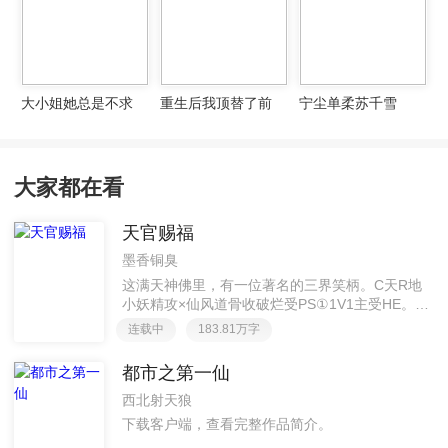
大小姐她总是不求
重生后我顶替了前
宁尘单柔苏千雪
上进
夫白月光许知意裴
珩
大家都在看
天官赐福
墨香铜臭
这满天神佛里，有一位著名的三界笑柄。C天R地
小妖精攻×仙风道骨收破烂受PS①1V1主受HE。②
胡说八道，莫要考据，随便看看。③每日2000左右
连载中
183.81万字
更新，有特殊情况会在文案说明。一天只有一更，
其余时间显示更新都是在捉虫或小修。感谢帘子大
都市之第一仙
大美丽的封面●ｖ●~
西北射天狼
下载客户端，查看完整作品简介。