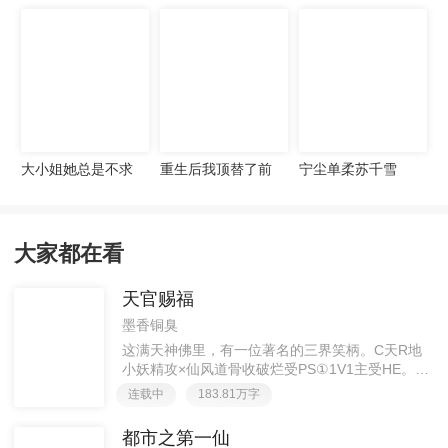
宠妻无度
大小姐她总是不求
重生后我顶替了前
宁尘单柔苏千雪
上进
夫白月光许知意裴
珩
大家都在看
天官赐福
墨香铜臭
这满天神佛里，有一位著名的三界笑柄。C天R地
小妖精攻×仙风道骨收破烂受PS①1V1主受HE。②
胡说八道，莫要考据，随便看看。③每日2000左右
连载中
183.81万字
更新，有特殊情况会在文案说明。一天只有一更，