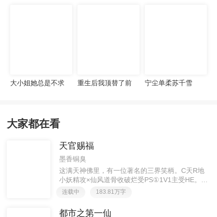
宠妻无度
大小姐她总是不求
重生后我顶替了前
宁尘单柔苏千雪
上进
夫白月光许知意裴
珩
大家都在看
天官赐福
墨香铜臭
这满天神佛里，有一位著名的三界笑柄。C天R地
小妖精攻×仙风道骨收破烂受PS①1V1主受HE。②
胡说八道，莫要考据，随便看看。③每日2000左右
连载中
183.81万字
更新，有特殊情况会在文案说明。一天只有一更，