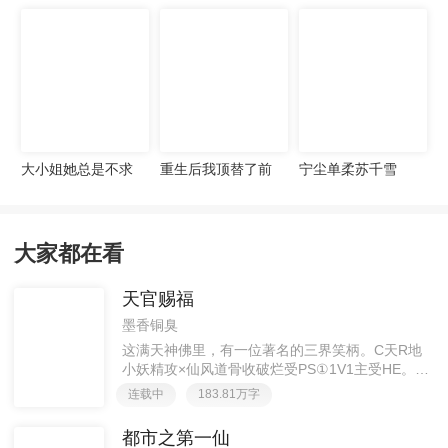
宠妻无度
大小姐她总是不求
重生后我顶替了前
宁尘单柔苏千雪
上进
夫白月光许知意裴
珩
大家都在看
天官赐福
墨香铜臭
这满天神佛里，有一位著名的三界笑柄。C天R地
小妖精攻×仙风道骨收破烂受PS①1V1主受HE。②
胡说八道，莫要考据，随便看看。③每日2000左右
连载中
183.81万字
更新，有特殊情况会在文案说明。一天只有一更，