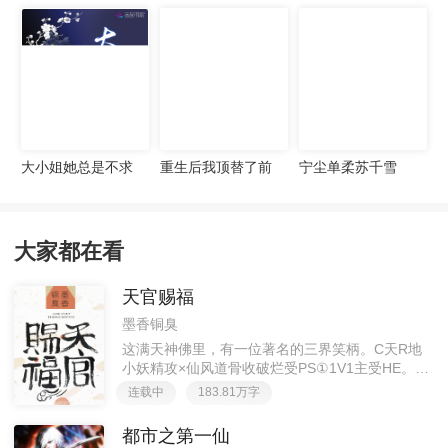
宠妻无度
大小姐她总是不求
重生后我顶替了前
宁尘单柔苏千雪
上进
夫白月光许知意裴
珩
大家都在看
天官赐福
墨香铜臭
这满天神佛里，有一位著名的三界笑柄。C天R地
小妖精攻×仙风道骨收破烂受PS①1V1主受HE。②
胡说八道，莫要考据，随便看看。③每日2000左右
连载中
183.81万字
更新，有特殊情况会在文案说明。一天只有一更，