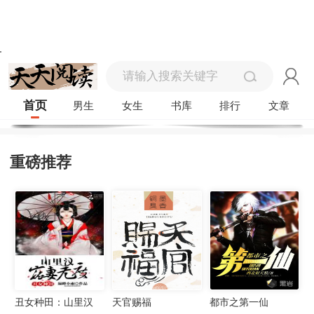
首页
男生
女生
书库
排行
文章
重磅推荐
丑女种田：山里汉
天官赐福
都市之第一仙