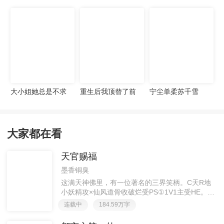
宠妻无度
大小姐她总是不求
重生后我顶替了前
宁尘单柔苏千雪
上进
夫白月光许知意裴
珩
大家都在看
天官赐福
墨香铜臭
这满天神佛里，有一位著名的三界笑柄。C天R地
小妖精攻×仙风道骨收破烂受PS①1V1主受HE。②
胡说八道，莫要考据，随便看看。③每日2000左右
连载中
184.59万字
更新，有特殊情况会在文案说明。一天只有一更，