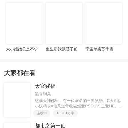
宠妻无度
大小姐她总是不求
重生后我顶替了前
宁尘单柔苏千雪
上进
夫白月光许知意裴
珩
大家都在看
天官赐福
墨香铜臭
这满天神佛里，有一位著名的三界笑柄。C天R地
小妖精攻×仙风道骨收破烂受PS①1V1主受HE。②
胡说八道，莫要考据，随便看看。③每日2000左右
连载中
183.81万字
更新，有特殊情况会在文案说明。一天只有一更，