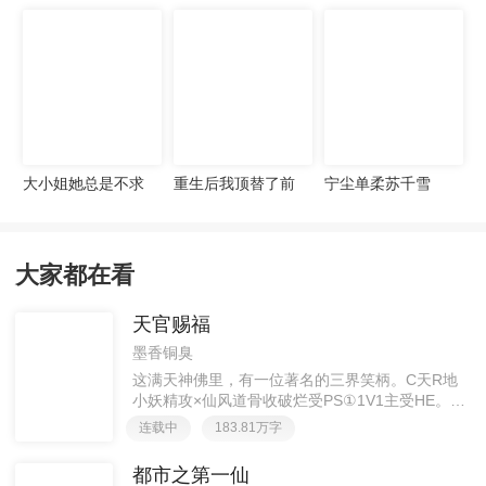
宠妻无度
大小姐她总是不求
重生后我顶替了前
宁尘单柔苏千雪
上进
夫白月光许知意裴
珩
大家都在看
天官赐福
墨香铜臭
这满天神佛里，有一位著名的三界笑柄。C天R地
小妖精攻×仙风道骨收破烂受PS①1V1主受HE。②
胡说八道，莫要考据，随便看看。③每日2000左右
连载中
183.81万字
更新，有特殊情况会在文案说明。一天只有一更，