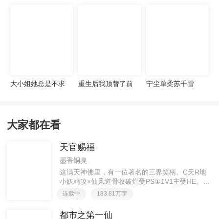
宠妻无度
大小姐她总是不求
重生后我顶替了前
宁尘单柔苏千雪
上进
夫白月光许知意裴
珩
大家都在看
天官赐福
墨香铜臭
这满天神佛里，有一位著名的三界笑柄。C天R地
小妖精攻×仙风道骨收破烂受PS①1V1主受HE。②
胡说八道，莫要考据，随便看看。③每日2000左右
连载中
183.81万字
更新，有特殊情况会在文案说明。一天只有一更，