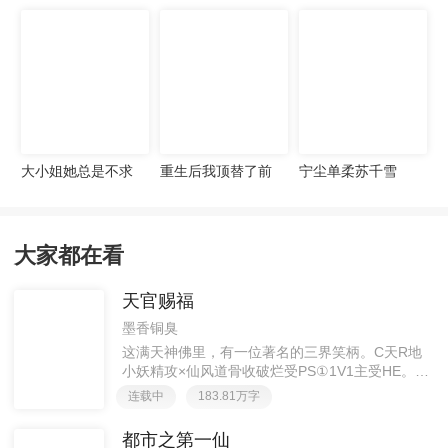
宠妻无度
大小姐她总是不求
重生后我顶替了前
宁尘单柔苏千雪
上进
夫白月光许知意裴
珩
大家都在看
天官赐福
墨香铜臭
这满天神佛里，有一位著名的三界笑柄。C天R地
小妖精攻×仙风道骨收破烂受PS①1V1主受HE。②
胡说八道，莫要考据，随便看看。③每日2000左右
连载中
183.81万字
更新，有特殊情况会在文案说明。一天只有一更，