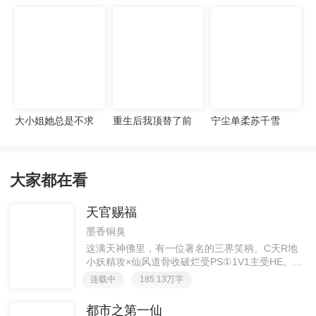
宠妻无度
大小姐她总是不求
重生后我顶替了前
宁尘单柔苏千雪
上进
夫白月光许知意裴
珩
大家都在看
天官赐福
墨香铜臭
这满天神佛里，有一位著名的三界笑柄。C天R地
小妖精攻×仙风道骨收破烂受PS①1V1主受HE。②
胡说八道，莫要考据，随便看看。③每日2000左右
连载中
185.13万字
更新，有特殊情况会在文案说明。一天只有一更，