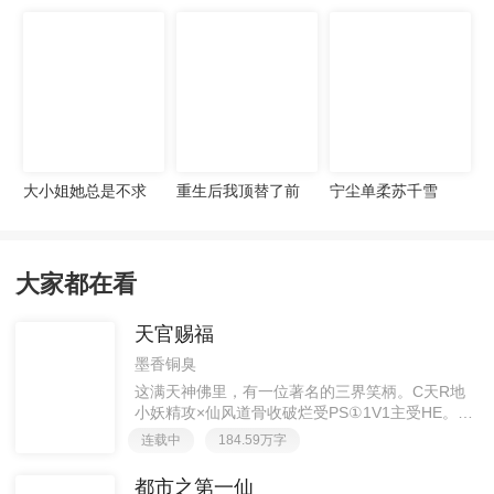
宠妻无度
大小姐她总是不求
重生后我顶替了前
宁尘单柔苏千雪
上进
夫白月光许知意裴
珩
大家都在看
天官赐福
墨香铜臭
这满天神佛里，有一位著名的三界笑柄。C天R地
小妖精攻×仙风道骨收破烂受PS①1V1主受HE。②
胡说八道，莫要考据，随便看看。③每日2000左右
连载中
184.59万字
更新，有特殊情况会在文案说明。一天只有一更，