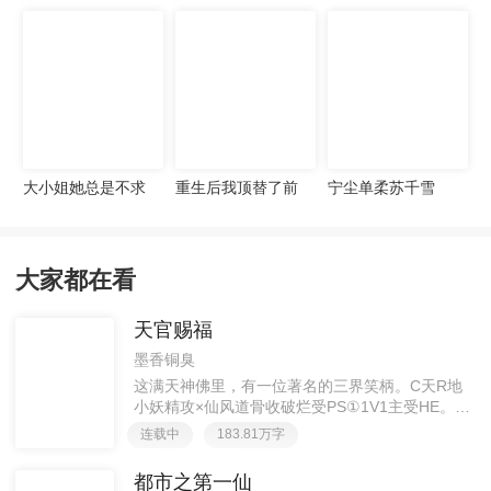
宠妻无度
大小姐她总是不求
重生后我顶替了前
宁尘单柔苏千雪
上进
夫白月光许知意裴
珩
大家都在看
天官赐福
墨香铜臭
这满天神佛里，有一位著名的三界笑柄。C天R地
小妖精攻×仙风道骨收破烂受PS①1V1主受HE。②
胡说八道，莫要考据，随便看看。③每日2000左右
连载中
183.81万字
更新，有特殊情况会在文案说明。一天只有一更，