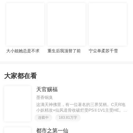
宠妻无度
大小姐她总是不求
重生后我顶替了前
宁尘单柔苏千雪
上进
夫白月光许知意裴
珩
大家都在看
天官赐福
墨香铜臭
这满天神佛里，有一位著名的三界笑柄。C天R地
小妖精攻×仙风道骨收破烂受PS①1V1主受HE。②
胡说八道，莫要考据，随便看看。③每日2000左右
连载中
183.81万字
更新，有特殊情况会在文案说明。一天只有一更，