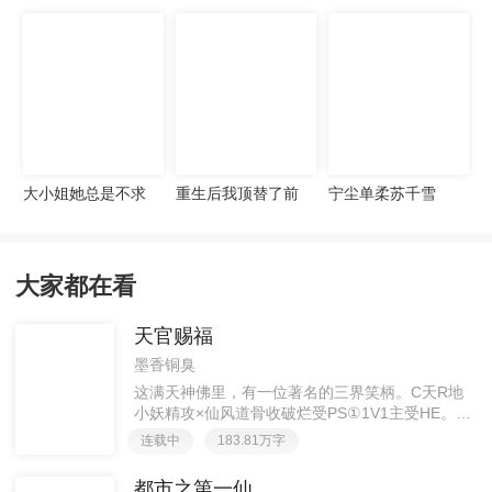
宠妻无度
大小姐她总是不求
重生后我顶替了前
宁尘单柔苏千雪
上进
夫白月光许知意裴
珩
大家都在看
天官赐福
墨香铜臭
这满天神佛里，有一位著名的三界笑柄。C天R地
小妖精攻×仙风道骨收破烂受PS①1V1主受HE。②
胡说八道，莫要考据，随便看看。③每日2000左右
连载中
183.81万字
更新，有特殊情况会在文案说明。一天只有一更，