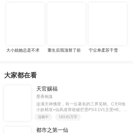
宠妻无度
大小姐她总是不求
重生后我顶替了前
宁尘单柔苏千雪
上进
夫白月光许知意裴
珩
大家都在看
天官赐福
墨香铜臭
这满天神佛里，有一位著名的三界笑柄。C天R地
小妖精攻×仙风道骨收破烂受PS①1V1主受HE。②
胡说八道，莫要考据，随便看看。③每日2000左右
连载中
183.81万字
更新，有特殊情况会在文案说明。一天只有一更，