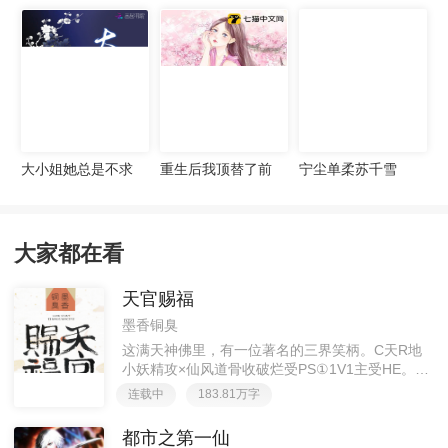
宠妻无度
大小姐她总是不求
重生后我顶替了前
宁尘单柔苏千雪
上进
夫白月光许知意裴
珩
大家都在看
天官赐福
墨香铜臭
这满天神佛里，有一位著名的三界笑柄。C天R地
小妖精攻×仙风道骨收破烂受PS①1V1主受HE。②
胡说八道，莫要考据，随便看看。③每日2000左右
连载中
183.81万字
更新，有特殊情况会在文案说明。一天只有一更，