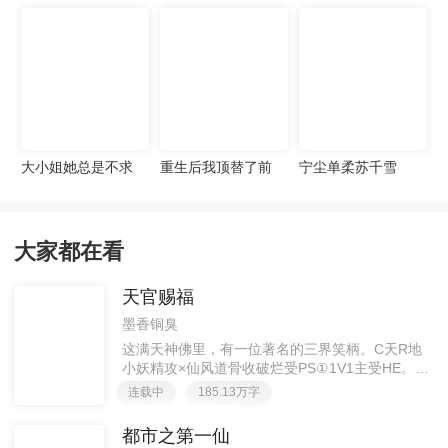
宠妻无度
大小姐她总是不求
重生后我顶替了前
宁尘单柔苏千雪
上进
夫白月光许知意裴
珩
大家都在看
天官赐福
墨香铜臭
这满天神佛里，有一位著名的三界笑柄。C天R地
小妖精攻×仙风道骨收破烂受PS①1V1主受HE。②
胡说八道，莫要考据，随便看看。③每日2000左右
连载中
185.13万字
更新，有特殊情况会在文案说明。一天只有一更，