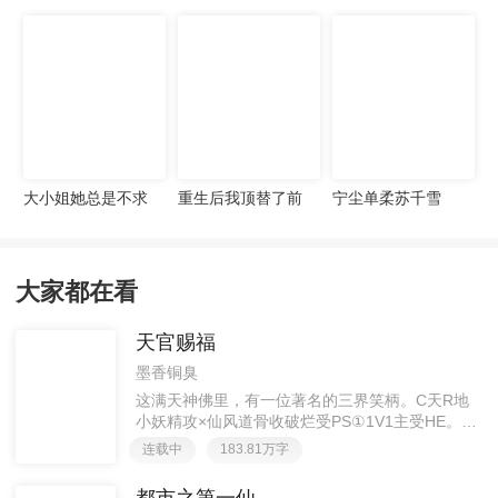
宠妻无度
大小姐她总是不求
重生后我顶替了前
宁尘单柔苏千雪
上进
夫白月光许知意裴
珩
大家都在看
天官赐福
墨香铜臭
这满天神佛里，有一位著名的三界笑柄。C天R地
小妖精攻×仙风道骨收破烂受PS①1V1主受HE。②
胡说八道，莫要考据，随便看看。③每日2000左右
连载中
183.81万字
更新，有特殊情况会在文案说明。一天只有一更，