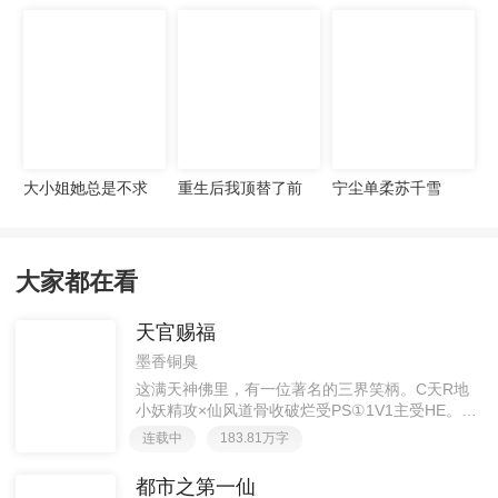
宠妻无度
大小姐她总是不求
重生后我顶替了前
宁尘单柔苏千雪
上进
夫白月光许知意裴
珩
大家都在看
天官赐福
墨香铜臭
这满天神佛里，有一位著名的三界笑柄。C天R地
小妖精攻×仙风道骨收破烂受PS①1V1主受HE。②
胡说八道，莫要考据，随便看看。③每日2000左右
连载中
183.81万字
更新，有特殊情况会在文案说明。一天只有一更，