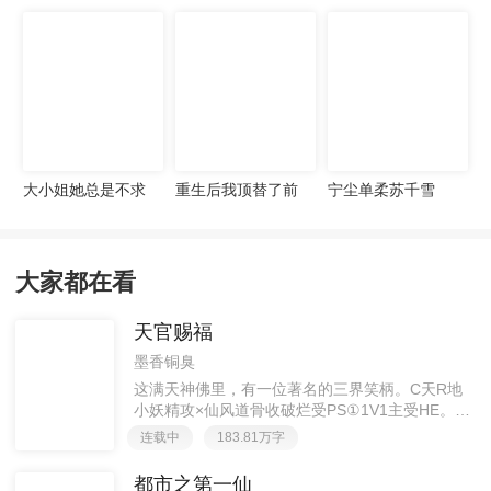
宠妻无度
大小姐她总是不求
重生后我顶替了前
宁尘单柔苏千雪
上进
夫白月光许知意裴
珩
大家都在看
天官赐福
墨香铜臭
这满天神佛里，有一位著名的三界笑柄。C天R地
小妖精攻×仙风道骨收破烂受PS①1V1主受HE。②
胡说八道，莫要考据，随便看看。③每日2000左右
连载中
183.81万字
更新，有特殊情况会在文案说明。一天只有一更，