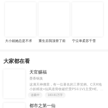
宠妻无度
大小姐她总是不求
重生后我顶替了前
宁尘单柔苏千雪
上进
夫白月光许知意裴
珩
大家都在看
天官赐福
墨香铜臭
这满天神佛里，有一位著名的三界笑柄。C天R地
小妖精攻×仙风道骨收破烂受PS①1V1主受HE。②
胡说八道，莫要考据，随便看看。③每日2000左右
连载中
183.81万字
更新，有特殊情况会在文案说明。一天只有一更，