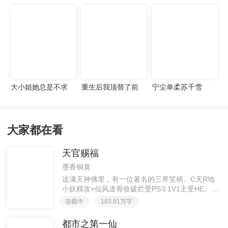
宠妻无度
大小姐她总是不求
重生后我顶替了前
宁尘单柔苏千雪
上进
夫白月光许知意裴
珩
大家都在看
天官赐福
墨香铜臭
这满天神佛里，有一位著名的三界笑柄。C天R地
小妖精攻×仙风道骨收破烂受PS①1V1主受HE。②
胡说八道，莫要考据，随便看看。③每日2000左右
连载中
183.81万字
更新，有特殊情况会在文案说明。一天只有一更，