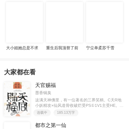
宠妻无度
大小姐她总是不求
重生后我顶替了前
宁尘单柔苏千雪
上进
夫白月光许知意裴
珩
大家都在看
天官赐福
墨香铜臭
这满天神佛里，有一位著名的三界笑柄。C天R地
小妖精攻×仙风道骨收破烂受PS①1V1主受HE。②
胡说八道，莫要考据，随便看看。③每日2000左右
连载中
185.13万字
更新，有特殊情况会在文案说明。一天只有一更，