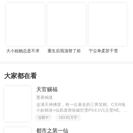
宠妻无度
大小姐她总是不求
重生后我顶替了前
宁尘单柔苏千雪
上进
夫白月光许知意裴
珩
大家都在看
天官赐福
墨香铜臭
这满天神佛里，有一位著名的三界笑柄。C天R地
小妖精攻×仙风道骨收破烂受PS①1V1主受HE。②
胡说八道，莫要考据，随便看看。③每日2000左右
连载中
183.81万字
更新，有特殊情况会在文案说明。一天只有一更，