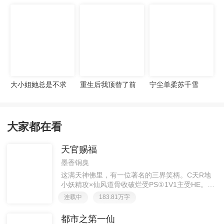
宠妻无度
大小姐她总是不求
重生后我顶替了前
宁尘单柔苏千雪
上进
夫白月光许知意裴
珩
大家都在看
天官赐福
墨香铜臭
这满天神佛里，有一位著名的三界笑柄。C天R地
小妖精攻×仙风道骨收破烂受PS①1V1主受HE。②
胡说八道，莫要考据，随便看看。③每日2000左右
连载中
183.81万字
更新，有特殊情况会在文案说明。一天只有一更，