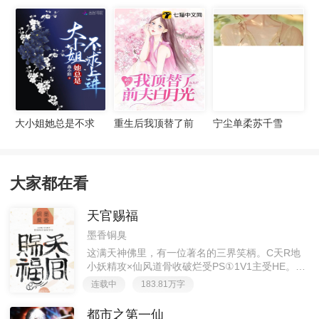
丑女种田：山里汉
天官赐福
都市之第一仙
宠妻无度
大小姐她总是不求
重生后我顶替了前
宁尘单柔苏千雪
上进
夫白月光许知意裴
珩
大家都在看
天官赐福
墨香铜臭
这满天神佛里，有一位著名的三界笑柄。C天R地
小妖精攻×仙风道骨收破烂受PS①1V1主受HE。②
胡说八道，莫要考据，随便看看。③每日2000左右
连载中
183.81万字
更新，有特殊情况会在文案说明。一天只有一更，