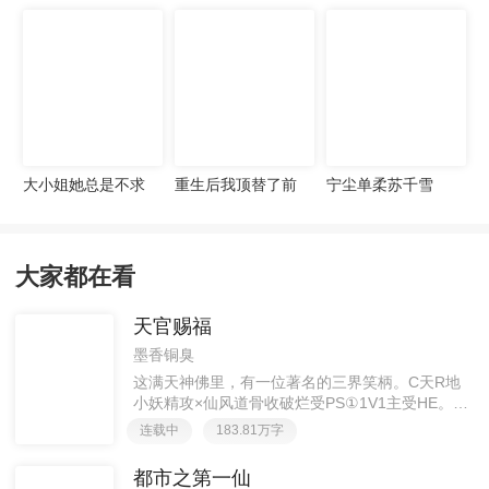
宠妻无度
大小姐她总是不求
重生后我顶替了前
宁尘单柔苏千雪
上进
夫白月光许知意裴
珩
大家都在看
天官赐福
墨香铜臭
这满天神佛里，有一位著名的三界笑柄。C天R地
小妖精攻×仙风道骨收破烂受PS①1V1主受HE。②
胡说八道，莫要考据，随便看看。③每日2000左右
连载中
183.81万字
更新，有特殊情况会在文案说明。一天只有一更，