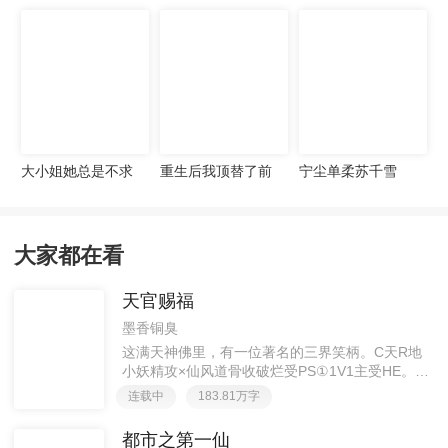
宠妻无度
大小姐她总是不求
重生后我顶替了前
宁尘单柔苏千雪
上进
夫白月光许知意裴
珩
大家都在看
天官赐福
墨香铜臭
这满天神佛里，有一位著名的三界笑柄。C天R地
小妖精攻×仙风道骨收破烂受PS①1V1主受HE。②
胡说八道，莫要考据，随便看看。③每日2000左右
连载中
183.81万字
更新，有特殊情况会在文案说明。一天只有一更，