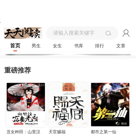
首页
男生
女生
书库
排行
文章
重磅推荐
丑女种田：山里汉
天官赐福
都市之第一仙