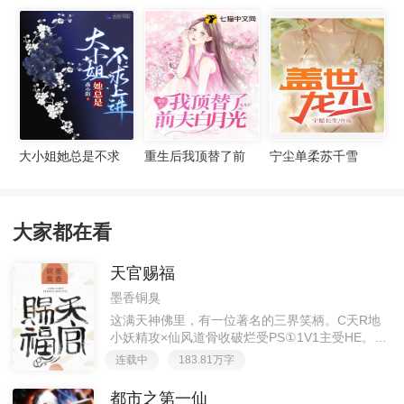
宠妻无度
大小姐她总是不求
重生后我顶替了前
宁尘单柔苏千雪
上进
夫白月光许知意裴
珩
大家都在看
天官赐福
墨香铜臭
这满天神佛里，有一位著名的三界笑柄。C天R地
小妖精攻×仙风道骨收破烂受PS①1V1主受HE。②
胡说八道，莫要考据，随便看看。③每日2000左右
连载中
183.81万字
更新，有特殊情况会在文案说明。一天只有一更，