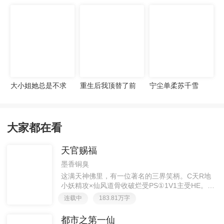
宠妻无度
大小姐她总是不求
重生后我顶替了前
宁尘单柔苏千雪
上进
夫白月光许知意裴
珩
大家都在看
天官赐福
墨香铜臭
这满天神佛里，有一位著名的三界笑柄。C天R地
小妖精攻×仙风道骨收破烂受PS①1V1主受HE。②
胡说八道，莫要考据，随便看看。③每日2000左右
连载中
183.81万字
更新，有特殊情况会在文案说明。一天只有一更，