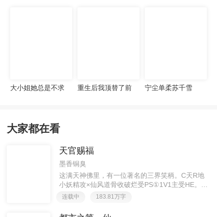
宠妻无度
大小姐她总是不求
重生后我顶替了前
宁尘单柔苏千雪
上进
夫白月光许知意裴
珩
大家都在看
天官赐福
墨香铜臭
这满天神佛里，有一位著名的三界笑柄。C天R地
小妖精攻×仙风道骨收破烂受PS①1V1主受HE。②
胡说八道，莫要考据，随便看看。③每日2000左右
连载中
183.81万字
更新，有特殊情况会在文案说明。一天只有一更，