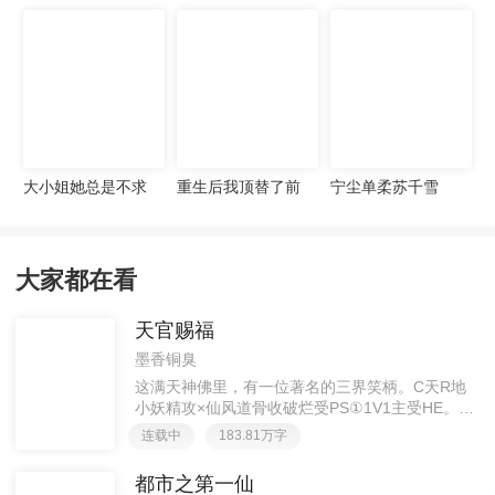
宠妻无度
大小姐她总是不求
重生后我顶替了前
宁尘单柔苏千雪
上进
夫白月光许知意裴
珩
大家都在看
天官赐福
墨香铜臭
这满天神佛里，有一位著名的三界笑柄。C天R地
小妖精攻×仙风道骨收破烂受PS①1V1主受HE。②
胡说八道，莫要考据，随便看看。③每日2000左右
连载中
183.81万字
更新，有特殊情况会在文案说明。一天只有一更，
其余时间显示更新都是在捉虫或小修。感谢帘子大