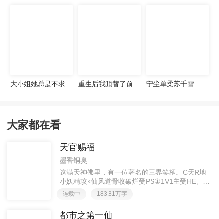
宠妻无度
大小姐她总是不求
重生后我顶替了前
宁尘单柔苏千雪
上进
夫白月光许知意裴
珩
大家都在看
天官赐福
墨香铜臭
这满天神佛里，有一位著名的三界笑柄。C天R地
小妖精攻×仙风道骨收破烂受PS①1V1主受HE。②
胡说八道，莫要考据，随便看看。③每日2000左右
连载中
183.81万字
更新，有特殊情况会在文案说明。一天只有一更，