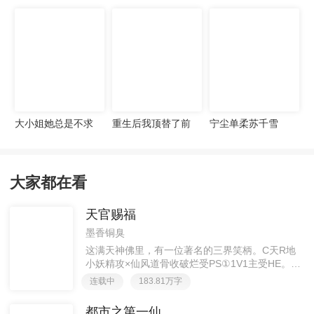
宠妻无度
大小姐她总是不求
重生后我顶替了前
宁尘单柔苏千雪
上进
夫白月光许知意裴
珩
大家都在看
天官赐福
墨香铜臭
这满天神佛里，有一位著名的三界笑柄。C天R地
小妖精攻×仙风道骨收破烂受PS①1V1主受HE。②
胡说八道，莫要考据，随便看看。③每日2000左右
连载中
183.81万字
更新，有特殊情况会在文案说明。一天只有一更，