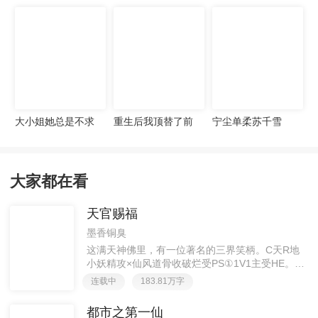
宠妻无度
大小姐她总是不求
重生后我顶替了前
宁尘单柔苏千雪
上进
夫白月光许知意裴
珩
大家都在看
天官赐福
墨香铜臭
这满天神佛里，有一位著名的三界笑柄。C天R地
小妖精攻×仙风道骨收破烂受PS①1V1主受HE。②
胡说八道，莫要考据，随便看看。③每日2000左右
连载中
183.81万字
更新，有特殊情况会在文案说明。一天只有一更，