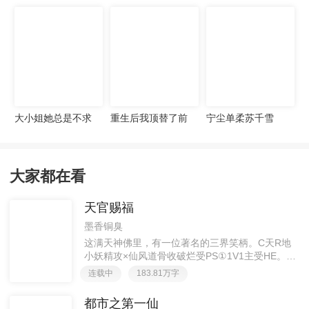
宠妻无度
大小姐她总是不求
重生后我顶替了前
宁尘单柔苏千雪
上进
夫白月光许知意裴
珩
大家都在看
天官赐福
墨香铜臭
这满天神佛里，有一位著名的三界笑柄。C天R地
小妖精攻×仙风道骨收破烂受PS①1V1主受HE。②
胡说八道，莫要考据，随便看看。③每日2000左右
连载中
183.81万字
更新，有特殊情况会在文案说明。一天只有一更，