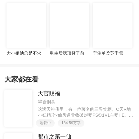
宠妻无度
大小姐她总是不求
重生后我顶替了前
宁尘单柔苏千雪
上进
夫白月光许知意裴
珩
大家都在看
天官赐福
墨香铜臭
这满天神佛里，有一位著名的三界笑柄。C天R地
小妖精攻×仙风道骨收破烂受PS①1V1主受HE。②
胡说八道，莫要考据，随便看看。③每日2000左右
连载中
184.59万字
更新，有特殊情况会在文案说明。一天只有一更，