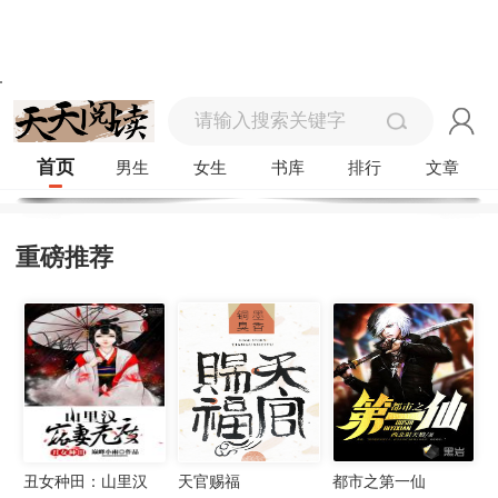
首页
男生
女生
书库
排行
文章
重磅推荐
丑女种田：山里汉
天官赐福
都市之第一仙