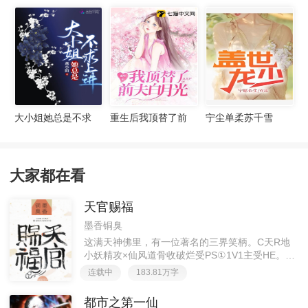
宠妻无度
大小姐她总是不求
重生后我顶替了前
宁尘单柔苏千雪
上进
夫白月光许知意裴
珩
大家都在看
天官赐福
墨香铜臭
这满天神佛里，有一位著名的三界笑柄。C天R地
小妖精攻×仙风道骨收破烂受PS①1V1主受HE。②
胡说八道，莫要考据，随便看看。③每日2000左右
连载中
183.81万字
更新，有特殊情况会在文案说明。一天只有一更，