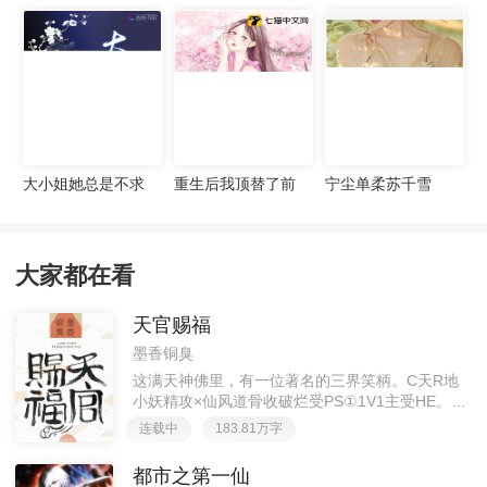
宠妻无度
大小姐她总是不求
重生后我顶替了前
宁尘单柔苏千雪
上进
夫白月光许知意裴
珩
大家都在看
天官赐福
墨香铜臭
这满天神佛里，有一位著名的三界笑柄。C天R地
小妖精攻×仙风道骨收破烂受PS①1V1主受HE。②
胡说八道，莫要考据，随便看看。③每日2000左右
连载中
183.81万字
更新，有特殊情况会在文案说明。一天只有一更，