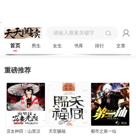
首页
男生
女生
书库
排行
文章
重磅推荐
丑女种田：山里汉
天官赐福
都市之第一仙