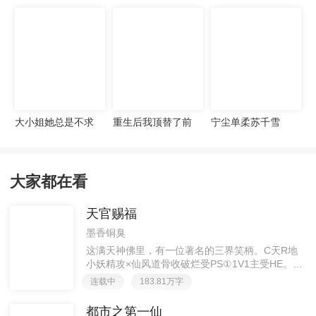
宠妻无度
大小姐她总是不求
重生后我顶替了前
宁尘单柔苏千雪
上进
夫白月光许知意裴
珩
大家都在看
天官赐福
墨香铜臭
这满天神佛里，有一位著名的三界笑柄。C天R地
小妖精攻×仙风道骨收破烂受PS①1V1主受HE。②
胡说八道，莫要考据，随便看看。③每日2000左右
连载中
183.81万字
更新，有特殊情况会在文案说明。一天只有一更，