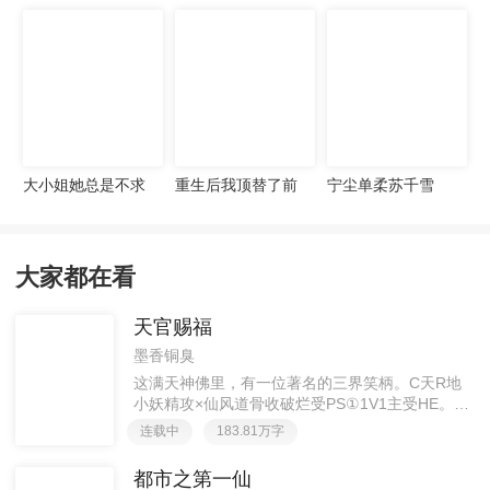
宠妻无度
大小姐她总是不求
重生后我顶替了前
宁尘单柔苏千雪
上进
夫白月光许知意裴
珩
大家都在看
天官赐福
墨香铜臭
这满天神佛里，有一位著名的三界笑柄。C天R地
小妖精攻×仙风道骨收破烂受PS①1V1主受HE。②
胡说八道，莫要考据，随便看看。③每日2000左右
连载中
183.81万字
更新，有特殊情况会在文案说明。一天只有一更，