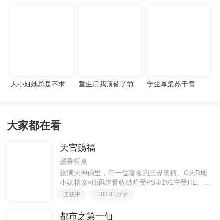
宠妻无度
大小姐她总是不求
重生后我顶替了前
宁尘单柔苏千雪
上进
夫白月光许知意裴
珩
大家都在看
天官赐福
墨香铜臭
这满天神佛里，有一位著名的三界笑柄。C天R地
小妖精攻×仙风道骨收破烂受PS①1V1主受HE。②
胡说八道，莫要考据，随便看看。③每日2000左右
连载中
183.81万字
更新，有特殊情况会在文案说明。一天只有一更，