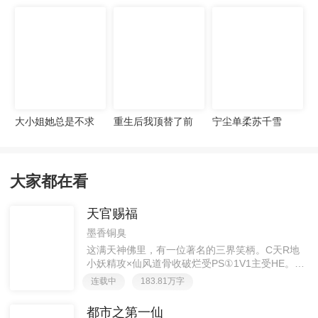
宠妻无度
大小姐她总是不求
重生后我顶替了前
宁尘单柔苏千雪
上进
夫白月光许知意裴
珩
大家都在看
天官赐福
墨香铜臭
这满天神佛里，有一位著名的三界笑柄。C天R地
小妖精攻×仙风道骨收破烂受PS①1V1主受HE。②
胡说八道，莫要考据，随便看看。③每日2000左右
连载中
183.81万字
更新，有特殊情况会在文案说明。一天只有一更，