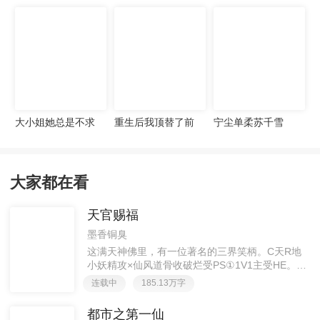
宠妻无度
大小姐她总是不求
重生后我顶替了前
宁尘单柔苏千雪
上进
夫白月光许知意裴
珩
大家都在看
天官赐福
墨香铜臭
这满天神佛里，有一位著名的三界笑柄。C天R地
小妖精攻×仙风道骨收破烂受PS①1V1主受HE。②
胡说八道，莫要考据，随便看看。③每日2000左右
连载中
185.13万字
更新，有特殊情况会在文案说明。一天只有一更，