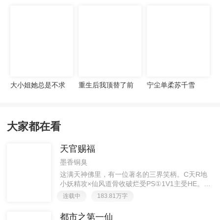
宠妻无度
大小姐她总是不求
重生后我顶替了前
宁尘单柔苏千雪
上进
夫白月光许知意裴
珩
大家都在看
天官赐福
墨香铜臭
这满天神佛里，有一位著名的三界笑柄。C天R地
小妖精攻×仙风道骨收破烂受PS①1V1主受HE。②
胡说八道，莫要考据，随便看看。③每日2000左右
连载中
183.81万字
更新，有特殊情况会在文案说明。一天只有一更，