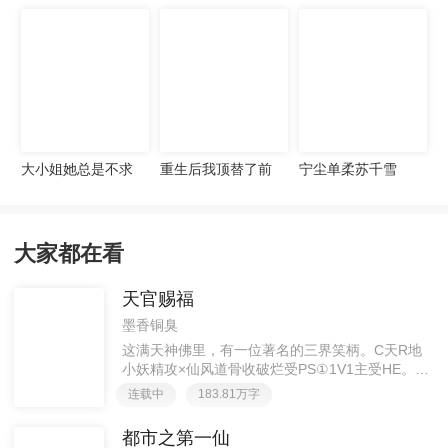
宠妻无度
大小姐她总是不求
重生后我顶替了前
宁尘单柔苏千雪
上进
夫白月光许知意裴
珩
大家都在看
天官赐福
墨香铜臭
这满天神佛里，有一位著名的三界笑柄。C天R地
小妖精攻×仙风道骨收破烂受PS①1V1主受HE。②
胡说八道，莫要考据，随便看看。③每日2000左右
连载中
183.81万字
更新，有特殊情况会在文案说明。一天只有一更，